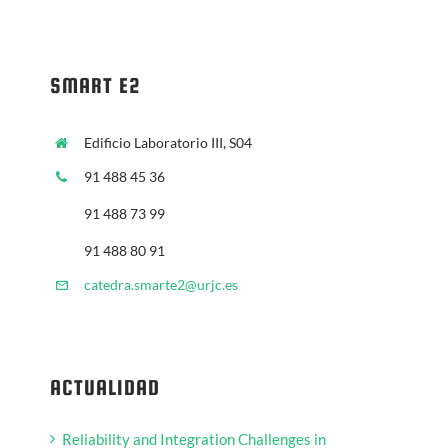
SMART E2
Edificio Laboratorio III, S04
91 488 45 36
91 488 73 99
91 488 80 91
catedra.smarte2@urjc.es
ACTUALIDAD
Reliability and Integration Challenges in